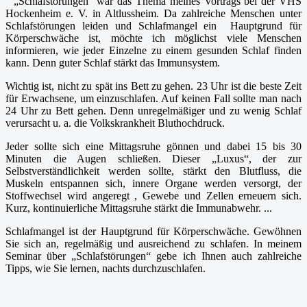
„Schlafstörungen“ war das Thema meines Vortrags bei der VHS
Hockenheim e. V. in Altlussheim. Da zahlreiche Menschen unter
Schlafstörungen leiden und Schlafmangel ein Hauptgrund für
Körperschwäche ist, möchte ich möglichst viele Menschen
informieren, wie jeder Einzelne zu einem gesunden Schlaf finden
kann. Denn guter Schlaf stärkt das Immunsystem.
Wichtig ist, nicht zu spät ins Bett zu gehen. 23 Uhr ist die beste Zeit
für Erwachsene, um einzuschlafen. Auf keinen Fall sollte man nach
24 Uhr zu Bett gehen. Denn unregelmäßiger und zu wenig Schlaf
verursacht u. a. die Volkskrankheit Bluthochdruck.
Jeder sollte sich eine Mittagsruhe gönnen und dabei 15 bis 30
Minuten die Augen schließen. Dieser „Luxus“, der zur
Selbstverständlichkeit werden sollte, stärkt den Blutfluss, die
Muskeln entspannen sich, innere Organe werden versorgt, der
Stoffwechsel wird angeregt , Gewebe und Zellen erneuern sich.
Kurz, kontinuierliche Mittagsruhe stärkt die Immunabwehr. ...
Schlafmangel ist der Hauptgrund für Körperschwäche. Gewöhnen
Sie sich an, regelmäßig und ausreichend zu schlafen. In meinem
Seminar über „Schlafstörungen“ gebe ich Ihnen auch zahlreiche
Tipps, wie Sie lernen, nachts durchzuschlafen.