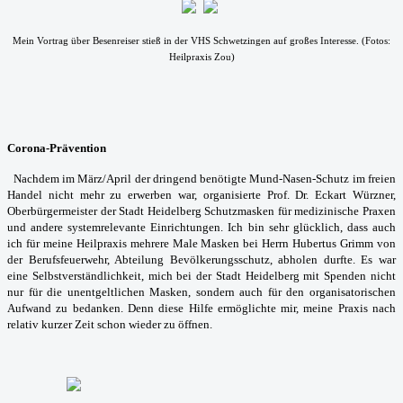
Mein Vortrag über Besenreiser stieß in der VHS Schwetzingen auf großes Interesse. (Fotos:
Heilpraxis Zou)
Corona-Prävention
Nachdem im März/April der dringend benötigte Mund-Nasen-Schutz im freien
Handel nicht mehr zu erwerben war, organisierte Prof. Dr. Eckart Würzner,
Oberbürgermeister der Stadt Heidelberg Schutzmasken für medizinische Praxen
und andere systemrelevante Einrichtungen. Ich bin sehr glücklich, dass auch
ich für meine Heilpraxis mehrere Male Masken bei Herrn Hubertus Grimm von
der Berufsfeuerwehr, Abteilung Bevölkerungsschutz, abholen durfte. Es war
eine Selbstverständlichkeit, mich bei der Stadt Heidelberg mit Spenden nicht
nur für die unentgeltlichen Masken, sondern auch für den organisatorischen
Aufwand zu bedanken. Denn diese Hilfe ermöglichte mir, meine Praxis nach
relativ kurzer Zeit schon wieder zu öffnen.