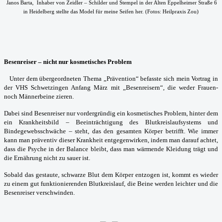
Janos Barta, Inhaber von Zeidler – Schilder und Stempel in der Alten Eppelheimer Straße 6
in Heidelberg stellte das Model für meine Seifen her. (Fotos: Heilpraxis Zou)
Besenreiser – nicht nur kosmetisches Problem
Unter dem übergeordneten Thema „Prävention“ befasste sich mein Vortrag in
der VHS Schwetzingen Anfang März mit „Besenreisern“, die weder Frauen-
noch Männerbeine zieren.
Dabei sind Besenreiser nur vordergründig ein kosmetisches Problem, hinter dem
ein Krankheitsbild – Beeinträchtigung des Blutkreislaufsystems und
Bindegewebsschwäche – steht, das den gesamten Körper betrifft. Wie immer
kann man präventiv dieser Krankheit entgegenwirken, indem man darauf achtet,
dass die Psyche in der Balance bleibt, dass man wärmende Kleidung trägt und
die Ernährung nicht zu sauer ist.
Sobald das gestaute, schwarze Blut dem Körper entzogen ist, kommt es wieder
zu einem gut funktionierenden Blutkreislauf, die Beine werden leichter und die
Besenreiser verschwinden.